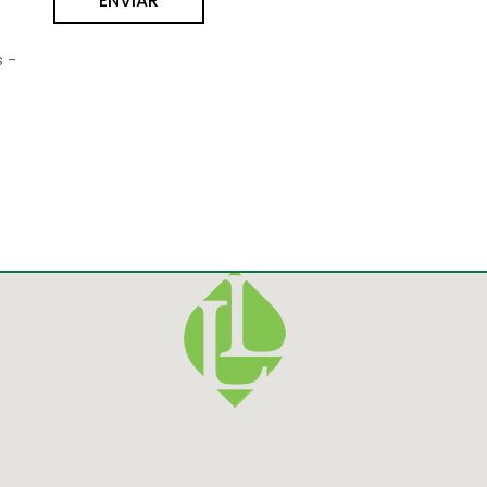
ENVIAR
s -